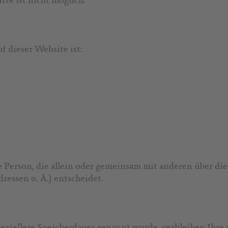
f dieser Website ist:
sche Person, die allein oder gemeinsam mit anderen über d
essen o. Ä.) entscheidet.
peziellere Speicherdauer genannt wurde, verbleiben Ihr