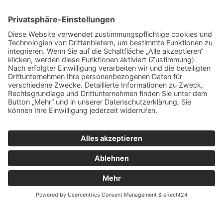
Vermögensstrukturanalyse
Unsere Devise lautet: »
Finde heraus, was
der Kunde will und hilf ihm, es zu
bekommen«.
Wir arbeiten unabhängig von Vorgaben
seitens der Produktlieferanten oder sonstiger
Weisungen.
Erst wenn wir Ihren Bedarf
kennen, können wir die für Sie passende
Lösung ermitteln.
Die GROTELÜSCHEN & WEBER AG besitzt
eine Erlaubnis als gewerbsmäßiger
Finanzanlagenvermittler nach § 34f Absatz 1
Satz 1 GewO. Die Erlaubnis umfasst die
Finanzanlagenvermittlung von Anteilen oder
Aktien an inländischen offenen
Investmentvermögen, offenen EU-