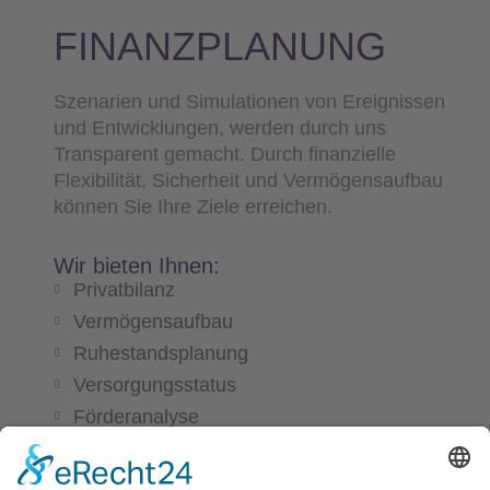
FINANZPLANUNG
Szenarien und Simulationen von Ereignissen
und Entwicklungen, werden durch uns
Transparent gemacht. Durch finanzielle
Flexibilität, Sicherheit und Vermögensaufbau
können Sie Ihre Ziele erreichen.
Wir bieten Ihnen:
Privatbilanz
Vermögensaufbau
Ruhestandsplanung
Versorgungsstatus
Förderanalyse
Versicherungsanalyse
Finanzierungsberechnung